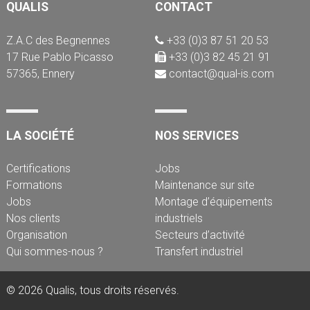
QUALIS
CONTACT
Z.A.C des Begnennes
+33 (0)3 87 51 20 53
17 Rue Pablo Picasso
+33 (0)3 82 45 21 91
57365, Ennery
contact@qual-is.com
LA SOCIÉTÉ
NOS SERVICES
Certifications
Jobs
Formations
Maintenance sur site
Jobs
Montage d’équipements
Nos clients
industriels
Organisation
Secteurs d’activité
Qui sommes-nous ?
Transfert industriel
© 2026 Qualis, tous droits réservés.